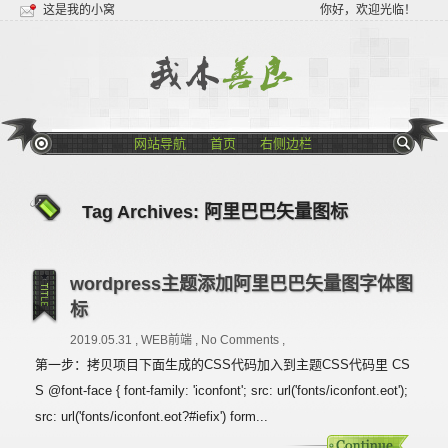
这是我的小窝
你好，欢迎光临！
网站导航
首页
右侧边栏
Tag Archives:
阿里巴巴矢量图标
wordpress主题添加阿里巴巴矢量图字体图
标
2019.05.31 ,
WEB前端
,
No Comments
,
第一步：拷贝项目下面生成的CSS代码加入到主题CSS代码里 CS
S @font-face { font-family: 'iconfont'; src: url('fonts/iconfont.eot');
src: url('fonts/iconfont.eot?#iefix') form...