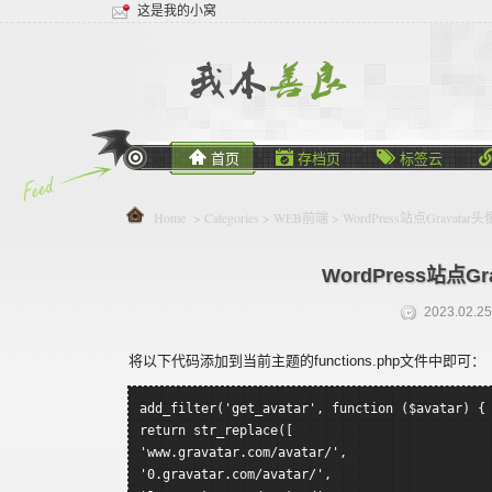
这是我的小窝



首页
存档页
标签云
Home
> Categories >
WEB前端
> WordPress站点Grav
WordPress站点
2023.02.25
将以下代码添加到当前主题的functions.php文件中即可：
add_filter('get_avatar', function ($avatar) {
return str_replace([
'www.gravatar.com/avatar/',
'0.gravatar.com/avatar/',