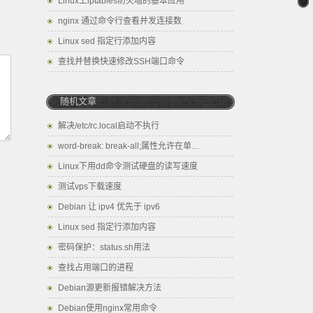
Linux上iptables防火墙的基本应用
nginx 通过命令行查看并发连接数
Linux sed 指定行添加内容
查找并替换快速修改SSH端口命令
随机文章
解决/etc/rc.local启动不执行
word-break: break-all;属性允许在单…
Linux下用dd命令测试硬盘的读写速度
测试vps下载速度
Debian 让 ipv4 优先于 ipv6
Linux sed 指定行添加内容
密码保护：status.sh用法
查找占用端口的进程
Debian源更新报错解决方法
Debian使用nginx常用命令