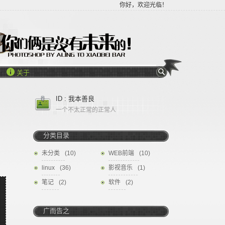
你好，欢迎光临！

关于
ID : 我本善良
一个不太正常的正常人
分类目录
未分类
(10)
WEB前端
(10)
linux
(36)
影视音乐
(1)
笔记
(2)
软件
(2)
广而告之