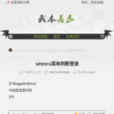
这是我的小窝
你好，欢迎光临！
网站导航
首页
右侧边栏
Home
> Categories >
WEB前端
> whmcs菜单判断登录
whmcs菜单判断登录
2020.01.15
No Comments
5,029 views
{if $loggedin}{else}
中间是登录代码
{/if}